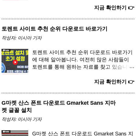
때 많이 활용된 프로그램 중 하나가 바로 곰
녹음기입니다. 최신 버전도 계속 나오고 있지
지금 확인하기 👉
만 오히려 예전 버전을 선호하는 분들이 의외
로 많습니다. 이유는 단순합니다. 구버전은
토렌트 사이트 추천 순위 다운로드 바로가기
가벼운 용량과 직관적인 인터페이스 덕분에
복잡하지 않고 누구나 쉽게 다룰 수 있기 때
작성자:
이시아 기자
문입니다. [다운로드] 곰녹음기 무료 PC컴퓨
터/모바일 모두 가능합니다. 크롬/웨일/엣지
토렌트 사이트 추천 순위 다운로드 바로가기
브라우저 사용을 권장합니다. 네트워크 환경
에 대해 알아봅니다. 여전히 많은 사람들이
에 따라 속도에 차이가 발생할 수 있습니다.
토렌트를 통해 원하는 자료를 찾고 있습니다.
링크는 아래에 있습니다. 단 예고 없이 변경
토렌트의 장점은 단순히 자료를 내려받는 수
또는 삭제 될 수 있습니다. [유튜브] 곰녹음
준이 아니라 여러 이용자가 동시에 데이터를
지금 확인하기 👉
기 사용법 지금 다운받기(Windows) 👉 지금
주고받는 구조라는 점입니다. 이 덕분에 대용
다운받기(Windows) 👉 1. 곰녹음기 구버전
량 콘텐츠도 빠르게 내려받을 수 있어 여전히
다운로드 필요성 많은 사용자가 최신 버전보
G마켓 산스 폰트 다운로드 Gmarket Sans 지마
유용하게 쓰이고 있습니다. 아래 토렌트 사이
다 예전 버전을 찾는 이유는 단순합니다. 최
켓 글꼴 설치
트 바로가기 및 프로그램 다운로드 받으십시
신 프로그램은 다양한 기능을 담고 있지만 실
오. [바로가기] 토렌트 사이트 PC컴퓨터/모바
작성자:
이시아 기자
제로 사용하는 기능은 기본적인 녹음이 전부
일 모두 가능합니다. 크롬/웨일/엣지 브라우
인 경우가 많습니다. 곰녹음기 구버전은 단
저 사용을 권장합니다. 네트워크 환경에 따라
G마켓 산스 폰트 다운로드 Gmarket Sans 지