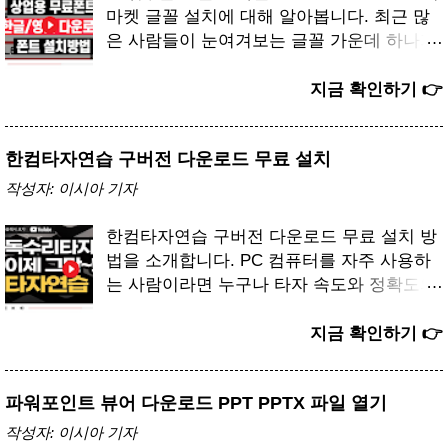
순한 녹음 기능에 충실하고 실행 속도도 빠릅
속도에 차이가 발생할 수 있습니다. 링크는
마켓 글꼴 설치에 대해 알아봅니다. 최근 많
니다. 특히 오래된 PC 환경에서는 최신 버전
아래에 있습니다. 단, 예고 없이 변경 또는
은 사람들이 눈여겨보는 글꼴 가운데 하나가
보다 안정적으로 동작합니다. 무료로 제공되
삭제 될 수 있습니다. [유튜브] 토렌트 사용
바로 G마켓 산스 폰트입니다. 흔히 지마켓
는 기본 기능만으로도 충분히 원하는 작업이
법 설정 토렌트 사이트 바로가기 👉 uTorrent
산스라고 불리며 누구나 무료로 활용할 수 있
지금 확인하기 👉
가능하다는 점이 큰 장점입니다. 또한 구버전
무료 다운받기 👉 qBitTorrent 무료 다운받기
는 글꼴로 알려져 있습니다. 특히 온라인 쇼
은 설치 용량이 가볍기 때문에 하드디스크 공
👉 토렌트 구조와 원리 이해하기 토렌트는
핑몰 이미지나 배너 블로그 콘텐츠 제작을 할
간을 차지하지 않고 실행 시에도 CPU 사용
중앙 서버에서 모든 데이터를 내려받는 방식
한컴타자연습 구버전 다운로드 무료 설치
때 세련되면서도 깔끔한 느낌을 주기 때문에
률이 낮습니다. 2. 곰녹음기 구버전 다운로
과는 다르게 여러 사용자가 동시에 파일을 나
많은 디자이너와 일반 사용자들이 선호합니
작성자:
이시아 기자
드 방법 곰녹음기 구버전 다운로드는 공식 배
누어 전송하는 구조입니다. 이런 방식 덕분에
다. [다운로드] Gmarket Sans PC컴퓨터/모바
포처나 신뢰할 수 있는 소프트웨어 자료실을
용량이 큰 영화나 드라마도 짧은 시간 안에
일 모두 가능합니다. 크롬/웨일/엣지 브라우
한컴타자연습 구버전 다운로드 무료 설치 방
활용하는 것이 가장 안전합니다. 개인 블로그
받을 수 있습니다. 하지만 이런 특성이 오히
저 사용을 권장합니다. 네트워크 환경에 따라
법을 소개합니다. PC 컴퓨터를 자주 사용하
나 비공식 경로에서 내려받을 경우 불필요한
려 보안 위험을 높이는 원인이 되기도 합니
속도에 차이가 발생할 수 있습니다. 링크는
는 사람이라면 누구나 타자 속도와 정확도의
광고 프로그램이나 악성 코드가 포함될 수 있
다. 출처가 불분명한 실행 파일을 열어본다면
아래에 있습니다. 단, 예고 없이 변경 또는
중요성을 한 번쯤 느껴본 적이 있을 것입니
으니 주의해야 합니다. 공식 사이트에서는
악성코드에 감염될 가능성이 있습니다. 저는
삭제 될 수 있습니다. [유튜브] 윈도우 폰트
다. 특히 학생이나 직장인이라면 문서를 작성
지금 확인하기 👉
보통 최신 버전만 제공하지만 자료실이나 아
항상 공식 프로그램을 사용하고 있으며 출처
설치 지금 다운받기 👉 1. G마켓 산스 폰트
하거나 메신저로 대화할 때 빠르고 정확한 입
카이브 형태의 사이트에서는 구버전 파일을
가 확실하지 않은 자료는 절대 열지 않는 습
란 G마켓 산스 폰트는 이커머스 플랫폼 지마
력 능력이 큰 장점이 됩니다. 이런 필요성을
찾아볼 수 있습니다. 다운로드 시에는 운영
관을 지니고 있습니다. 기본 원리를 이해하고
켓에서 공개한 전용 서체입니다. 브랜드의 정
파워포인트 뷰어 다운로드 PPT PPTX 파일 열기
충족해주는 대표적인 프로그램이 바로 한컴
체제와 맞는 버전을 확...
안전한 습관을 유지한다면 토렌트는 충분히
체성을 담으면서도 누구나 자유롭게 사용할
타자연습 입니다. [다운로드] 한글타자 구버
작성자:
이시아 기자
편리하게 활용할 수 있습니다. 안전하게 활용